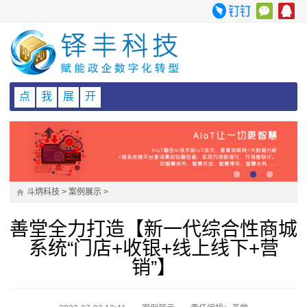
点
我
展
开
斗炳科技
>
案例展示
>
善堂全力打造【新一代综合性商城
系统“门店+收银+线上线下+营
销”】