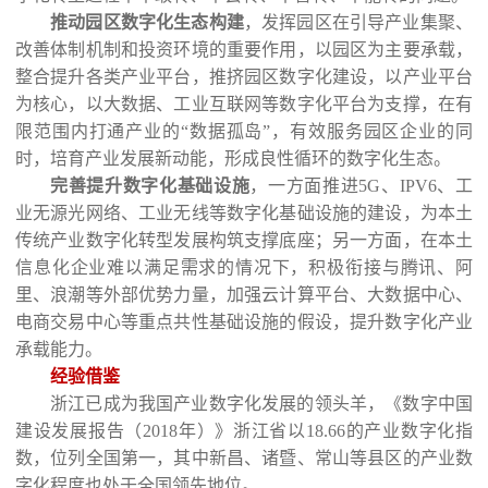
推动园区数字化生态构建
，发挥园区在引导产业集聚、
改善体制机制和投资环境的重要作用，以园区为主要承载，
整合提升各类产业平台，推挤园区数字化建设，以产业平台
为核心，以大数据、工业互联网等数字化平台为支撑，在有
限范围内打通产业的
“数据孤岛”，有效服务园区企业的同
时，培育产业发展新动能，形成良性循环的数字化生态。
完善提升数字化基础设施
，一方面推进
5
G
、
I
PV6
、
工
业无源光网络
、
工业无线等数字化基础设施的建设
，为本土
传统产业数字化转型发展构筑支撑底座；另一方面，在本土
信息化企业难以满足需求的情况下，积极衔接与腾讯、阿
里、浪潮等外部优势力量，加强云计算平台、大数据中心、
电商交易中心等重点共性基础设施的假设，提升数字化产业
承载能力。
经验借鉴
浙江已成为我国产业数字化发展的领头羊
，《数字中国
建设发展报告（
2018年）》浙江省以1
8.66的
产业数字化指
数，位列全国第一，其中新昌、诸暨、常山等县区的产业数
字化程度也处于全国领先地位。