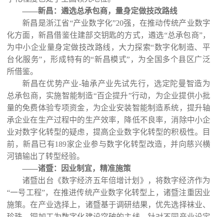
——
新昌
：遴选总承包商，量身定做技改路线
新昌是浙江省
“产业数字化”
20强
，在推动传统产业数字
化方面，新昌借鉴住建部交钥匙的方式，遴选
“总承包商”，
为中小企业量身定做技改路线，大力探索“数字化制造、平
台化服务”，
形成特有的
“新昌模式”，为全国多个县区广泛
所借鉴。
新昌在优势产业
-轴承产业先试先行，选定陀曼智造为
总承包商，实施智能制造“百企提升”行动，为企业提供小批
量的免费体验专项资金，为企业安装智能制造系统，提升轴
承企业在生产过程中的生产效率，降低不良率，消除中小企
业对数字化转型的疑虑，提高企业数字化转型的积极性。目
前，新昌已有1
89家企业参与数字化转型改造
，并向慈兴横
河镇输出了转型经验。
——
诸暨
：因业制宜，精准施策
诸暨出台《数字经济五年倍增计划》，将数字经济作为
“一号工程”，在推进传统产业数字化转型上，诸暨注重因业
施策。在产业选择上，诸暨基于调研结果，优先选择袜业、
珍珠、铜加工为数字化建设突破的主线，针对不同产业设定