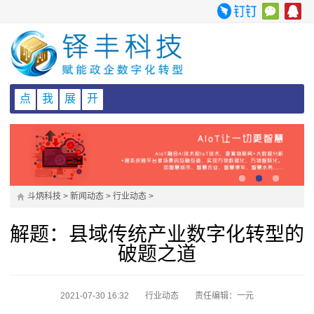
点
我
展
开
斗炳科技
>
新闻动态
>
行业动态
>
解题：县域传统产业数字化转型的
破题之道
2021-07-30 16:32
行业动态
责任编辑：一元